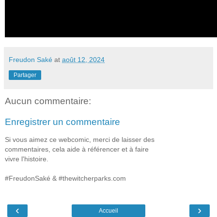
Freudon Saké
at
août 12, 2024
Partager
Aucun commentaire:
Enregistrer un commentaire
Si vous aimez ce webcomic, merci de laisser des
commentaires, cela aide à référencer et à faire
vivre l'histoire.
#FreudonSaké & #thewitcherparks.com
‹
›
Accueil