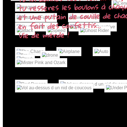
tu resseres les boulons à chaque
et une putain de couille de chac
en fait des confettis...
Vie de merde !